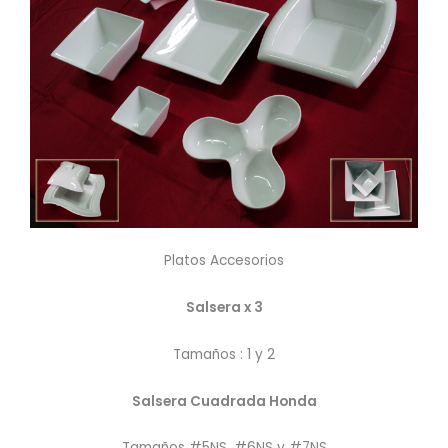
Platos Accesorios
Salsera x 3
Tamaños : 1 y 2
Salsera Cuadrada Honda
Tamaños #5NS, #6NS y #7NS