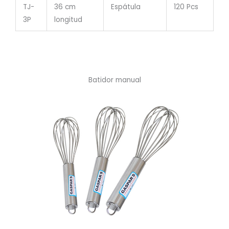
TJ-
36 cm
Espátula
120 Pcs
3P
longitud
Batidor manual