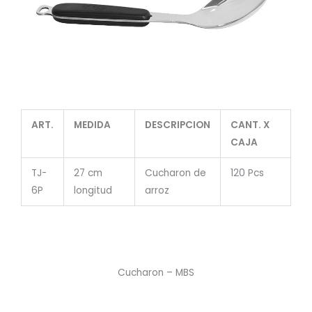
ART.
MEDIDA
DESCRIPCION
CANT. X
CAJA
TJ-
27 cm
Cucharon de
120 Pcs
6P
longitud
arroz
Cucharon – MBS