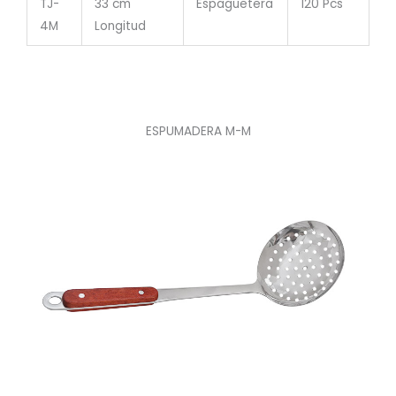
TJ-
33 cm
Espaguetera
120 Pcs
4M
Longitud
ESPUMADERA M-M