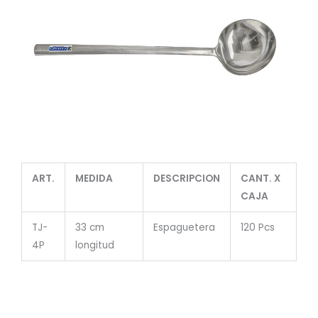
ART.
MEDIDA
DESCRIPCION
CANT. X
CAJA
TJ-
33 cm
Espaguetera
120 Pcs
4P
longitud