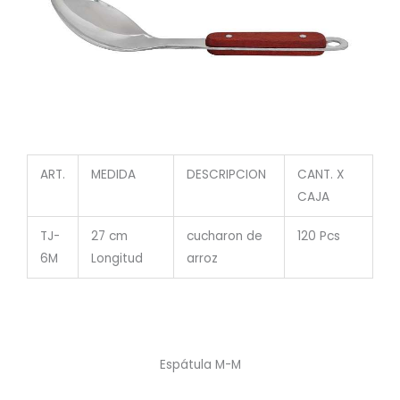
ART.
MEDIDA
DESCRIPCION
CANT. X
CAJA
TJ-
27 cm
cucharon de
120 Pcs
6M
Longitud
arroz
Espátula M-M