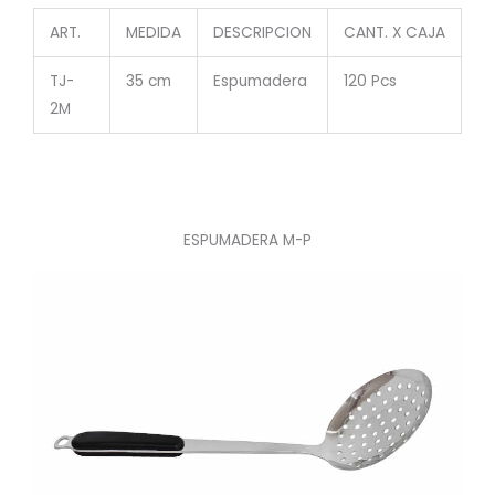
ART.
MEDIDA
DESCRIPCION
CANT. X CAJA
TJ-
35 cm
Espumadera
120 Pcs
2M
ESPUMADERA M-P