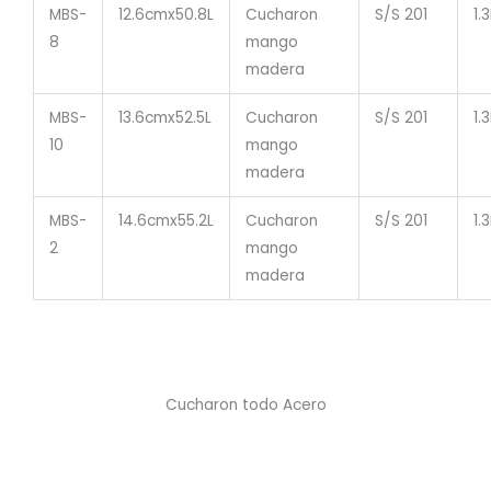
MBS-
12.6cmx50.8L
Cucharon
S/S 201
1.
8
mango
madera
MBS-
13.6cmx52.5L
Cucharon
S/S 201
1.
10
mango
madera
MBS-
14.6cmx55.2L
Cucharon
S/S 201
1.
2
mango
madera
Cucharon todo Acero