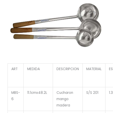
ART
MEDIDA
DESCRIPCION
MATERIAL
ES
MBS-
11.1cmx48.2L
Cucharon
S/S 201
1.
6
mango
madera