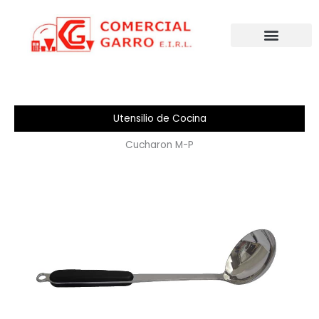
Ir
al
contenido
Utensilio de Cocina
Cucharon M-P