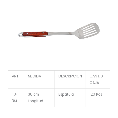
ART.
MEDIDA
DESCRIPCION
CANT. X
CAJA
TJ-
36 cm
Espatula
120 Pcs
3M
Longitud