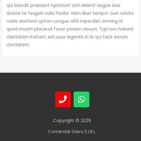
qui blandit praesent luptatum zzril delenit augue duis
dolore te feugait nulla facilisi. Nam liber tempor cum soluta
nobis eleifend option congue nihil imperdiet doming id
quod mazim placerat facer possim assum. Typi non habent
claritatem insitam; est usus legentis in iis qui facit eorum
claritatem.
P
W
h
h
o
a
n
t
Copyright © 2026
e
s
Comercial Garro E.I.R.L.
a