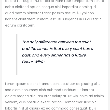
dolore te feugait nulla facilisi. Nam liber tempor cum soluta
nobis eleifend option congue nihil imperdiet doming id
quod mazim placerat facer possim assum.Â Typi non
habent claritatem insitam; est usus legentis in iis qui facit
eorum claritatem.
The only difference between the saint
and the sinner is that every saint has a
past, and every sinner has a future.
Oscar Wilde
Lorem ipsum dolor sit amet, consectetuer adipiscing elit,
sed diam nonummy nibh euismod tincidunt ut laoreet
dolore magna aliquam erat volutpat. Ut wisi enim ad minim
veniam, quis nostrud exerci tation ullamcorper suscipit
lobortis nisl ut aliquip ex ea commodo consequat. Duis