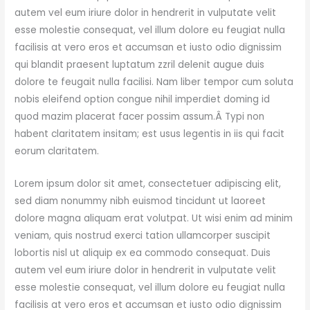
autem vel eum iriure dolor in hendrerit in vulputate velit
esse molestie consequat, vel illum dolore eu feugiat nulla
facilisis at vero eros et accumsan et iusto odio dignissim
qui blandit praesent luptatum zzril delenit augue duis
dolore te feugait nulla facilisi. Nam liber tempor cum soluta
nobis eleifend option congue nihil imperdiet doming id
quod mazim placerat facer possim assum.Â Typi non
habent claritatem insitam; est usus legentis in iis qui facit
eorum claritatem.
Lorem ipsum dolor sit amet, consectetuer adipiscing elit,
sed diam nonummy nibh euismod tincidunt ut laoreet
dolore magna aliquam erat volutpat. Ut wisi enim ad minim
veniam, quis nostrud exerci tation ullamcorper suscipit
lobortis nisl ut aliquip ex ea commodo consequat. Duis
autem vel eum iriure dolor in hendrerit in vulputate velit
esse molestie consequat, vel illum dolore eu feugiat nulla
facilisis at vero eros et accumsan et iusto odio dignissim